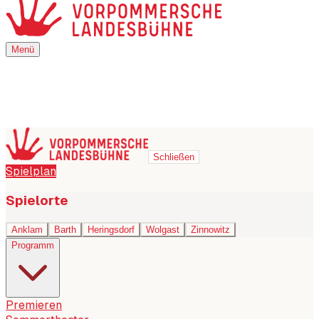
Menü
Menü
Schließen
Spielplan
Spielorte
Anklam
Barth
Heringsdorf
Wolgast
Zinnowitz
Programm
Premieren