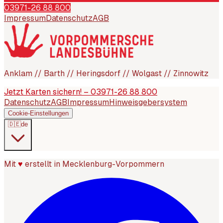
03971-26 88 800
Impressum
Datenschutz
AGB
Anklam // Barth // Heringsdorf // Wolgast // Zinnowitz
Jetzt Karten sichern! – 03971-26 88 800
Datenschutz
AGB
Impressum
Hinweisgebersystem
Cookie-Einstellungen
🇩🇪
de
Mit
♥
erstellt in Mecklenburg-Vorpommern