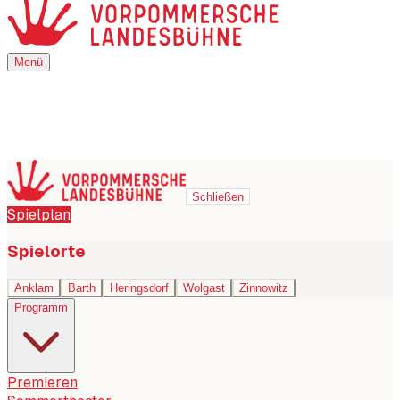
Menü
Menü
Schließen
Spielplan
Spielorte
Anklam
Barth
Heringsdorf
Wolgast
Zinnowitz
Programm
Premieren