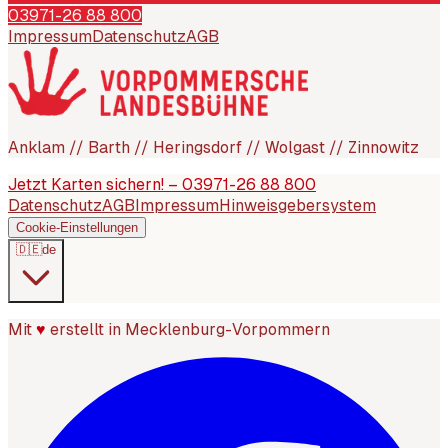
03971-26 88 800
Impressum
Datenschutz
AGB
Anklam // Barth // Heringsdorf // Wolgast // Zinnowitz
Jetzt Karten sichern! – 03971-26 88 800
Datenschutz
AGB
Impressum
Hinweisgebersystem
Cookie-Einstellungen
🇩🇪
de
Mit
♥
erstellt in Mecklenburg-Vorpommern