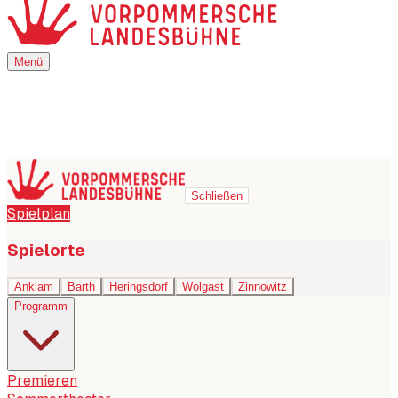
Menü
Menü
Schließen
Spielplan
Spielorte
Anklam
Barth
Heringsdorf
Wolgast
Zinnowitz
Programm
Premieren