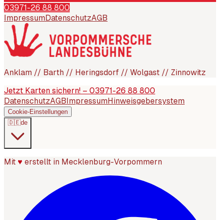
03971-26 88 800
Impressum
Datenschutz
AGB
Anklam // Barth // Heringsdorf // Wolgast // Zinnowitz
Jetzt Karten sichern! – 03971-26 88 800
Datenschutz
AGB
Impressum
Hinweisgebersystem
Cookie-Einstellungen
🇩🇪
de
Mit
♥
erstellt in Mecklenburg-Vorpommern