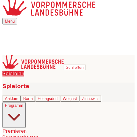
Menü
Menü
Schließen
Spielplan
Spielorte
Anklam
Barth
Heringsdorf
Wolgast
Zinnowitz
Programm
Premieren