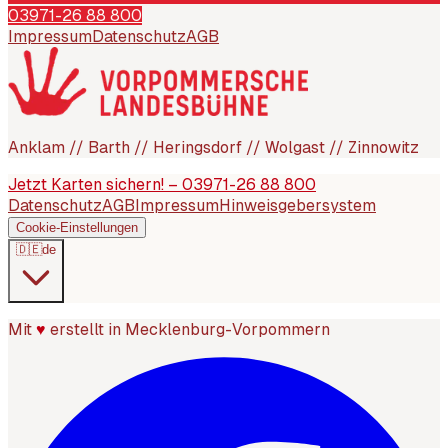
03971-26 88 800
Impressum
Datenschutz
AGB
Anklam // Barth // Heringsdorf // Wolgast // Zinnowitz
Jetzt Karten sichern! – 03971-26 88 800
Datenschutz
AGB
Impressum
Hinweisgebersystem
Cookie-Einstellungen
🇩🇪
de
Mit
♥
erstellt in Mecklenburg-Vorpommern