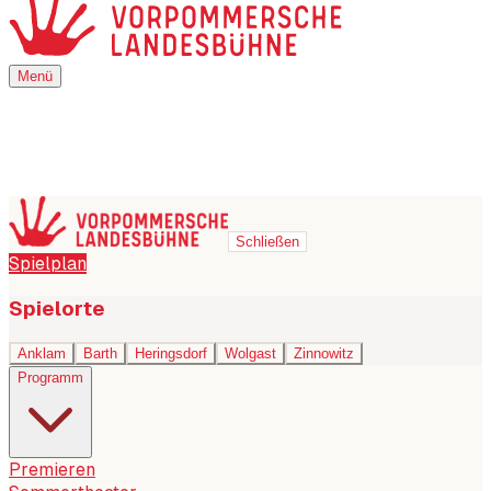
Menü
Menü
Schließen
Spielplan
Spielorte
Anklam
Barth
Heringsdorf
Wolgast
Zinnowitz
Programm
Premieren