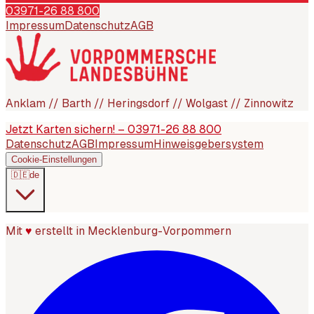
03971-26 88 800
Impressum
Datenschutz
AGB
Anklam // Barth // Heringsdorf // Wolgast // Zinnowitz
Jetzt Karten sichern! – 03971-26 88 800
Datenschutz
AGB
Impressum
Hinweisgebersystem
Cookie-Einstellungen
🇩🇪
de
Mit
♥
erstellt in Mecklenburg-Vorpommern