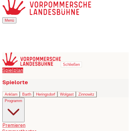
Menü
Menü
Schließen
Spielplan
Spielorte
Anklam
Barth
Heringsdorf
Wolgast
Zinnowitz
Programm
Premieren