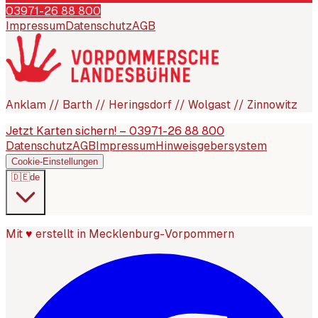
03971-26 88 800
Impressum
Datenschutz
AGB
Anklam // Barth // Heringsdorf // Wolgast // Zinnowitz
Jetzt Karten sichern! – 03971-26 88 800
Datenschutz
AGB
Impressum
Hinweisgebersystem
Cookie-Einstellungen
🇩🇪
de
Mit
♥
erstellt in Mecklenburg-Vorpommern