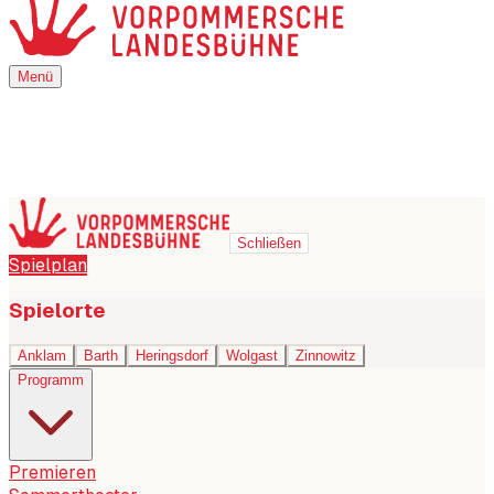
Menü
Menü
Schließen
Spielplan
Spielorte
Anklam
Barth
Heringsdorf
Wolgast
Zinnowitz
Programm
Premieren