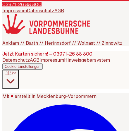
03971-26 88 800
Impressum
Datenschutz
AGB
Anklam // Barth // Heringsdorf // Wolgast // Zinnowitz
Jetzt Karten sichern! – 03971-26 88 800
Datenschutz
AGB
Impressum
Hinweisgebersystem
Cookie-Einstellungen
🇩🇪
de
Mit
♥
erstellt in Mecklenburg-Vorpommern