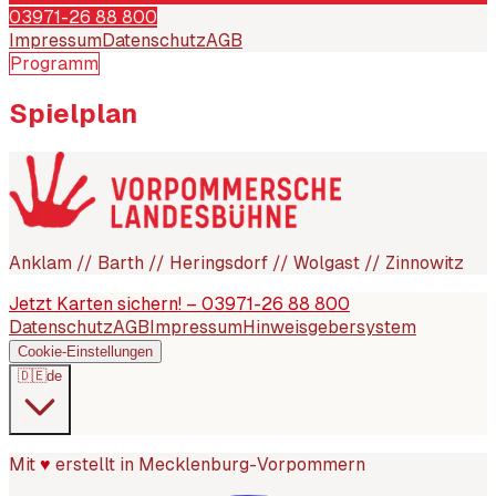
03971-26 88 800
Impressum
Datenschutz
AGB
Programm
Spielplan
Anklam // Barth // Heringsdorf // Wolgast // Zinnowitz
Jetzt Karten sichern! – 03971-26 88 800
Datenschutz
AGB
Impressum
Hinweisgebersystem
Cookie-Einstellungen
🇩🇪
de
Mit
♥
erstellt in Mecklenburg-Vorpommern