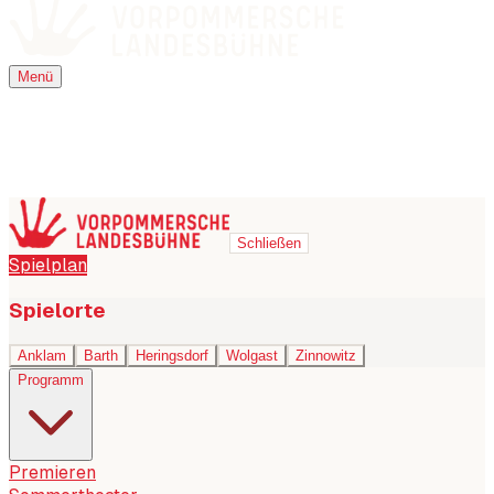
Menü
Menü
Schließen
Spielplan
Spielorte
Anklam
Barth
Heringsdorf
Wolgast
Zinnowitz
Programm
Premieren