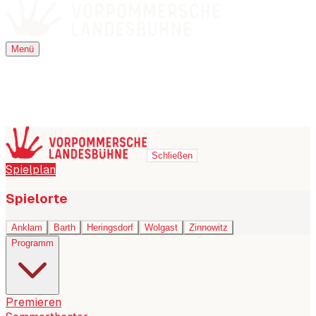
Menü
Menü
Schließen
Spielplan
Spielorte
Anklam
Barth
Heringsdorf
Wolgast
Zinnowitz
Programm
Premieren