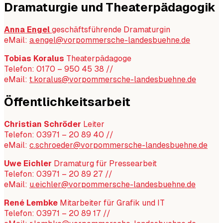
Dramaturgie und Theaterpädagogik
Anna Engel
geschäftsführende Dramaturgin
eMail:
a.engel@vorpommersche-landesbuehne.de
Tobias Koralus
Theaterpädagoge
Telefon: 0170 – 950 45 38 //
eMail:
t.koralus@vorpommersche-landesbuehne.de
Öffentlichkeitsarbeit
Christian Schröder
Leiter
Telefon: 03971 – 20 89 40 //
eMail:
c.schroeder@vorpommersche-landesbuehne.de
Uwe Eichler
Dramaturg für Pressearbeit
Telefon: 03971 – 20 89 27 //
eMail:
u.eichler@vorpommersche-landesbuehne.de
René Lembke
Mitarbeiter für Grafik und IT
Telefon: 03971 – 20 89 17 //