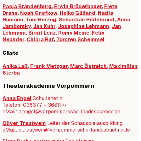
Paola Brandenburg
,
Erwin Bröderbauer
,
Fiete
Drahs
,
Noah Gnefkow
,
Heiko Gülland
,
Nadja
Hamami
,
Tom Herzog
,
Sebastian Hildebrand
,
Anna
Jamborsky
,
Jan Kuhr
,
Josephine Lehmann
,
Jan
Lehmann
,
Birgit Lenz
,
Romy Meine
,
Felix
Neander
,
Chiara Ruf
,
Torsten Schemmel
Gäste
Anika Laß
,
Frank Metzger
,
Marc Östreich
,
Maximilian
Sterba
Theaterakademie Vorpommern
Anna Engel
Schulleiterin
Telefon: 038377 – 36811 //
eMail:
a.engel@vorpommersche-landesbuehne.de
Oliver Trautwein
Leiter der Schauspielausbildung
eMail:
o.trautwein@vorpommersche-landesbuehne.de