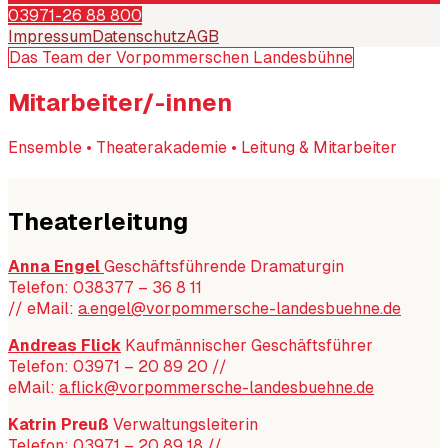
03971-26 88 800
Impressum
Datenschutz
AGB
Das Team der Vorpommerschen Landesbühne
Mitarbeiter/-innen
Ensemble • Theaterakademie • Leitung & Mitarbeiter
Theaterleitung
Anna Engel
Geschäftsführende Dramaturgin
Telefon: 038377 – 36 8 11
//
eMail:
a.engel@vorpommersche-landesbuehne.de
Andreas Flick
Kaufmännischer Geschäftsführer
Telefon: 03971 – 20 89 20 //
eMail:
a.flick@vorpommersche-landesbuehne.de
Katrin Preuß
Verwaltungsleiterin
Telefon: 03971 – 20 89 18 //