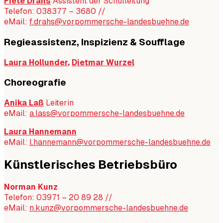
Fiete Drahs
Assistent der Schulleitung
Telefon: 038377 – 3680 //
eMail:
f.drahs@vorpommersche-landesbuehne.de
Regieassistenz, Inspizienz & Soufflage
Laura Hollunder
,
Dietmar Wurzel
Choreografie
Anika Laß
Leiterin
eMail:
a.lass@vorpommersche-landesbuehne.de
Laura Hannemann
eMail:
l.hannemann@vorpommersche-landesbuehne.de
Künstlerisches Betriebsbüro
Norman Kunz
Telefon: 03971 – 20 89 28 //
eMail:
n.kunz@vorpommersche-landesbuehne.de