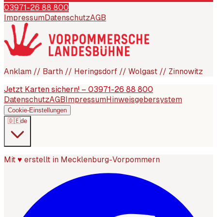
03971-26 88 800
Impressum
Datenschutz
AGB
Anklam // Barth // Heringsdorf // Wolgast // Zinnowitz
Jetzt Karten sichern! – 03971-26 88 800
Datenschutz
AGB
Impressum
Hinweisgebersystem
Cookie-Einstellungen
🇩🇪
de
Mit
♥
erstellt in Mecklenburg-Vorpommern