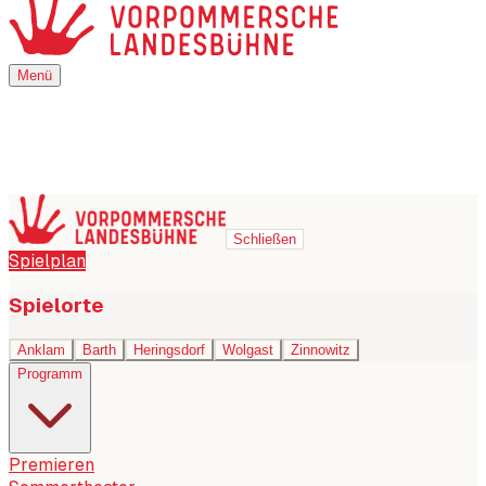
Menü
Menü
Schließen
Spielplan
Spielorte
Anklam
Barth
Heringsdorf
Wolgast
Zinnowitz
Programm
Premieren