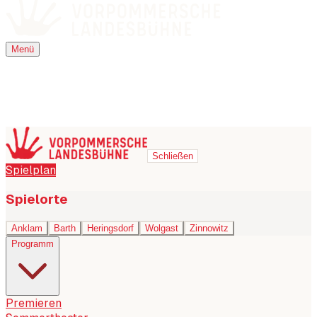
Menü
Menü
Schließen
Spielplan
Spielorte
Anklam
Barth
Heringsdorf
Wolgast
Zinnowitz
Programm
Premieren