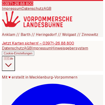
03971-26 88 800
Impressum
Datenschutz
AGB
Anklam // Barth // Heringsdorf // Wolgast // Zinnowitz
Jetzt Karten sichern! – 03971-26 88 800
Datenschutz
AGB
Impressum
Hinweisgebersystem
Cookie-Einstellungen
🇩🇪
de
Mit
♥
erstellt in Mecklenburg-Vorpommern