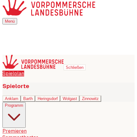
Menü
Menü
Schließen
Spielplan
Spielorte
Anklam
Barth
Heringsdorf
Wolgast
Zinnowitz
Programm
Premieren