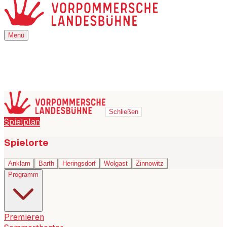
Menü
Menü
Schließen
Spielplan
Spielorte
Anklam
Barth
Heringsdorf
Wolgast
Zinnowitz
Programm
Premieren