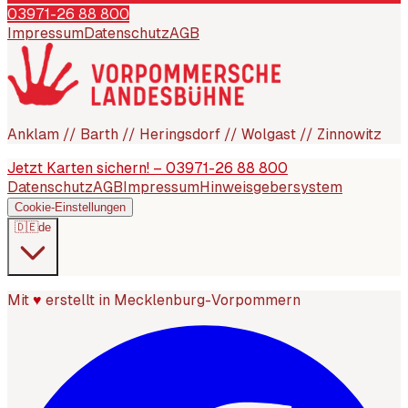
03971-26 88 800
Impressum
Datenschutz
AGB
Anklam // Barth // Heringsdorf // Wolgast // Zinnowitz
Jetzt Karten sichern! – 03971-26 88 800
Datenschutz
AGB
Impressum
Hinweisgebersystem
Cookie-Einstellungen
🇩🇪
de
Mit
♥
erstellt in Mecklenburg-Vorpommern