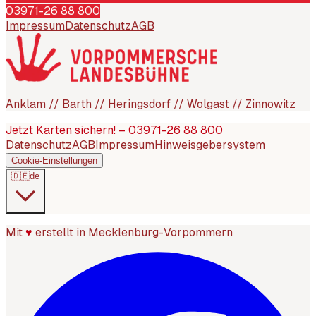
03971-26 88 800
Impressum
Datenschutz
AGB
Anklam // Barth // Heringsdorf // Wolgast // Zinnowitz
Jetzt Karten sichern! – 03971-26 88 800
Datenschutz
AGB
Impressum
Hinweisgebersystem
Cookie-Einstellungen
🇩🇪
de
Mit
♥
erstellt in Mecklenburg-Vorpommern