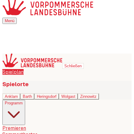
Menü
Menü
Schließen
Spielplan
Spielorte
Anklam
Barth
Heringsdorf
Wolgast
Zinnowitz
Programm
Premieren