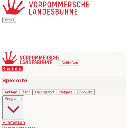
Menü
Menü
Schließen
Spielplan
Spielorte
Anklam
Barth
Heringsdorf
Wolgast
Zinnowitz
Programm
Premieren