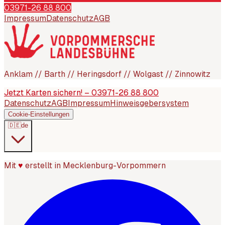
03971-26 88 800
Impressum
Datenschutz
AGB
Anklam // Barth // Heringsdorf // Wolgast // Zinnowitz
Jetzt Karten sichern! – 03971-26 88 800
Datenschutz
AGB
Impressum
Hinweisgebersystem
Cookie-Einstellungen
🇩🇪
de
Mit
♥
erstellt in Mecklenburg-Vorpommern