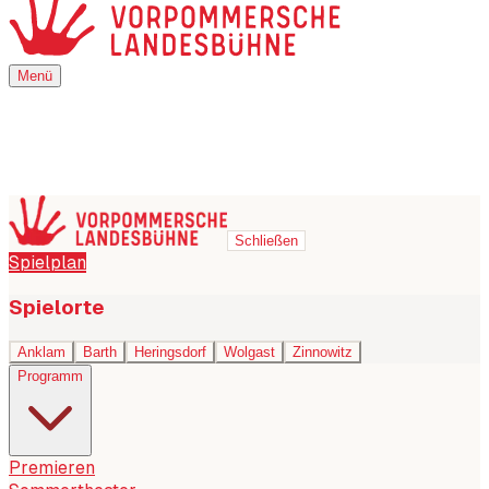
Menü
Menü
Schließen
Spielplan
Spielorte
Anklam
Barth
Heringsdorf
Wolgast
Zinnowitz
Programm
Premieren