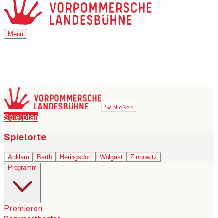
Menü
Menü
Schließen
Spielplan
Spielorte
Anklam
Barth
Heringsdorf
Wolgast
Zinnowitz
Programm
Premieren