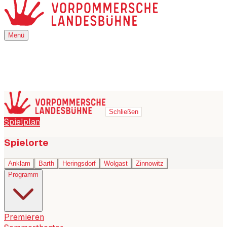
Menü
Menü
Schließen
Spielplan
Spielorte
Anklam
Barth
Heringsdorf
Wolgast
Zinnowitz
Programm
Premieren