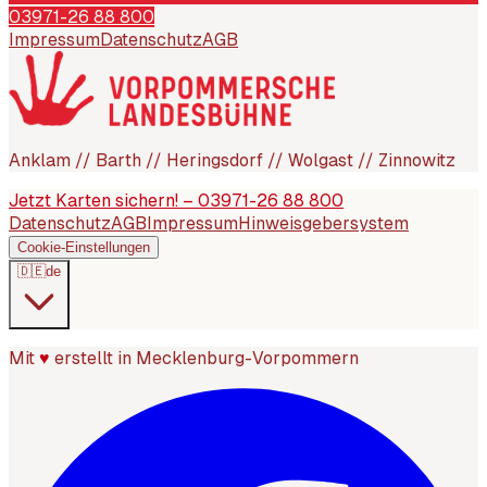
03971-26 88 800
Impressum
Datenschutz
AGB
Anklam // Barth // Heringsdorf // Wolgast // Zinnowitz
Jetzt Karten sichern! – 03971-26 88 800
Datenschutz
AGB
Impressum
Hinweisgebersystem
Cookie-Einstellungen
🇩🇪
de
Mit
♥
erstellt in Mecklenburg-Vorpommern