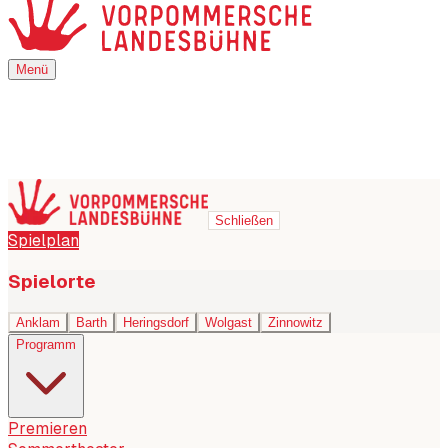
Menü
Menü
Schließen
Spielplan
Spielorte
Anklam
Barth
Heringsdorf
Wolgast
Zinnowitz
Programm
Premieren