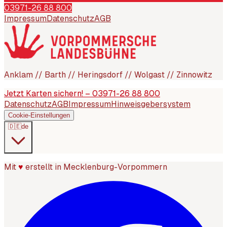
03971-26 88 800
Impressum
Datenschutz
AGB
Anklam // Barth // Heringsdorf // Wolgast // Zinnowitz
Jetzt Karten sichern! – 03971-26 88 800
Datenschutz
AGB
Impressum
Hinweisgebersystem
Cookie-Einstellungen
🇩🇪
de
Mit
♥
erstellt in Mecklenburg-Vorpommern