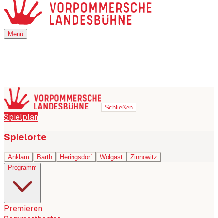
Menü
Menü
Schließen
Spielplan
Spielorte
Anklam
Barth
Heringsdorf
Wolgast
Zinnowitz
Programm
Premieren