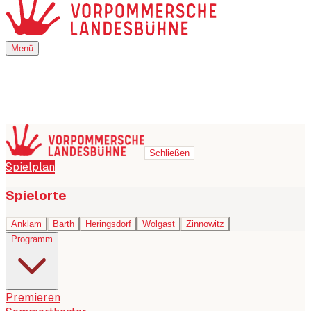
Menü
Menü
Schließen
Spielplan
Spielorte
Anklam
Barth
Heringsdorf
Wolgast
Zinnowitz
Programm
Premieren