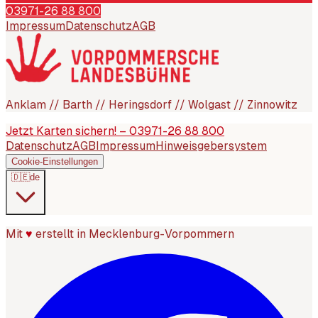
03971-26 88 800
Impressum
Datenschutz
AGB
Anklam // Barth // Heringsdorf // Wolgast // Zinnowitz
Jetzt Karten sichern! – 03971-26 88 800
Datenschutz
AGB
Impressum
Hinweisgebersystem
Cookie-Einstellungen
🇩🇪
de
Mit
♥
erstellt in Mecklenburg-Vorpommern