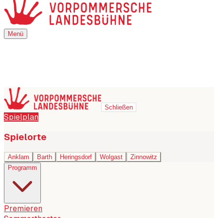
Menü
Menü
Schließen
Spielplan
Spielorte
Anklam
Barth
Heringsdorf
Wolgast
Zinnowitz
Programm
Premieren