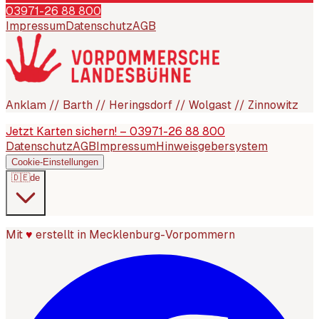
03971-26 88 800
Impressum
Datenschutz
AGB
Anklam // Barth // Heringsdorf // Wolgast // Zinnowitz
Jetzt Karten sichern! – 03971-26 88 800
Datenschutz
AGB
Impressum
Hinweisgebersystem
Cookie-Einstellungen
🇩🇪
de
Mit
♥
erstellt in Mecklenburg-Vorpommern