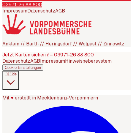
03971-26 88 800
Impressum
Datenschutz
AGB
Anklam // Barth // Heringsdorf // Wolgast // Zinnowitz
Jetzt Karten sichern! – 03971-26 88 800
Datenschutz
AGB
Impressum
Hinweisgebersystem
Cookie-Einstellungen
🇩🇪
de
Mit
♥
erstellt in Mecklenburg-Vorpommern