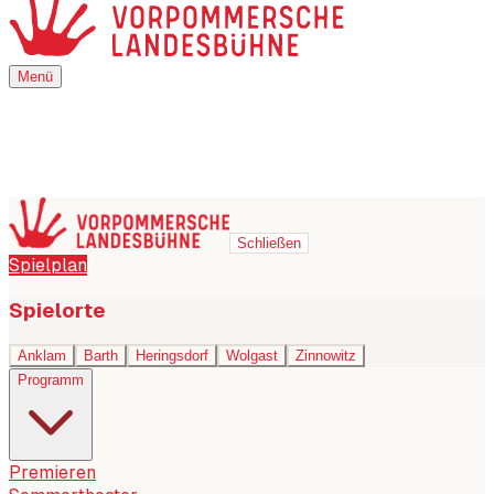
Menü
Menü
Schließen
Spielplan
Spielorte
Anklam
Barth
Heringsdorf
Wolgast
Zinnowitz
Programm
Premieren