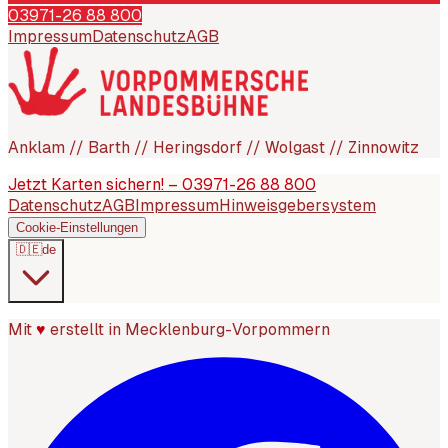
03971-26 88 800
Impressum
Datenschutz
AGB
Anklam // Barth // Heringsdorf // Wolgast // Zinnowitz
Jetzt Karten sichern! – 03971-26 88 800
Datenschutz
AGB
Impressum
Hinweisgebersystem
Cookie-Einstellungen
🇩🇪
de
Mit
♥
erstellt in Mecklenburg-Vorpommern