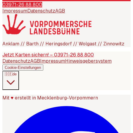
03971-26 88 800
Impressum
Datenschutz
AGB
Anklam // Barth // Heringsdorf // Wolgast // Zinnowitz
Jetzt Karten sichern! – 03971-26 88 800
Datenschutz
AGB
Impressum
Hinweisgebersystem
Cookie-Einstellungen
🇩🇪
de
Mit
♥
erstellt in Mecklenburg-Vorpommern