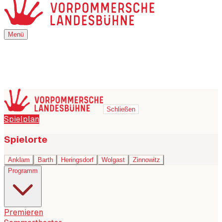
Menü
Menü
Schließen
Spielplan
Spielorte
Anklam
Barth
Heringsdorf
Wolgast
Zinnowitz
Programm
Premieren