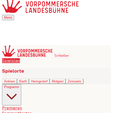
Menü
Menü
Schließen
Spielplan
Spielorte
Anklam
Barth
Heringsdorf
Wolgast
Zinnowitz
Programm
Premieren