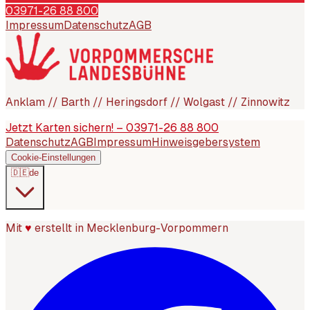
03971-26 88 800
Impressum
Datenschutz
AGB
Anklam // Barth // Heringsdorf // Wolgast // Zinnowitz
Jetzt Karten sichern! – 03971-26 88 800
Datenschutz
AGB
Impressum
Hinweisgebersystem
Cookie-Einstellungen
🇩🇪
de
Mit
♥
erstellt in Mecklenburg-Vorpommern