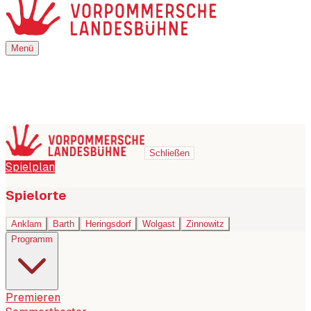
Menü
Menü
Schließen
Spielplan
Spielorte
Anklam
Barth
Heringsdorf
Wolgast
Zinnowitz
Programm
Premieren