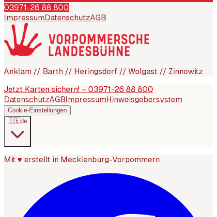
03971-26 88 800
Impressum
Datenschutz
AGB
Anklam // Barth // Heringsdorf // Wolgast // Zinnowitz
Jetzt Karten sichern! – 03971-26 88 800
Datenschutz
AGB
Impressum
Hinweisgebersystem
Cookie-Einstellungen
🇩🇪
de
Mit
♥
erstellt in Mecklenburg-Vorpommern