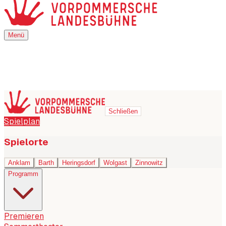
Menü
Menü
Schließen
Spielplan
Spielorte
Anklam
Barth
Heringsdorf
Wolgast
Zinnowitz
Programm
Premieren