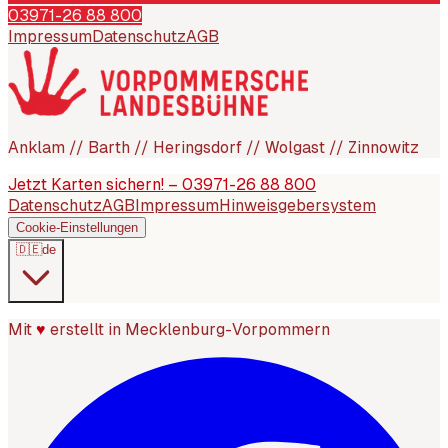
03971-26 88 800
Impressum
Datenschutz
AGB
Anklam // Barth // Heringsdorf // Wolgast // Zinnowitz
Jetzt Karten sichern! – 03971-26 88 800
Datenschutz
AGB
Impressum
Hinweisgebersystem
Cookie-Einstellungen
🇩🇪
de
Mit
♥
erstellt in Mecklenburg-Vorpommern