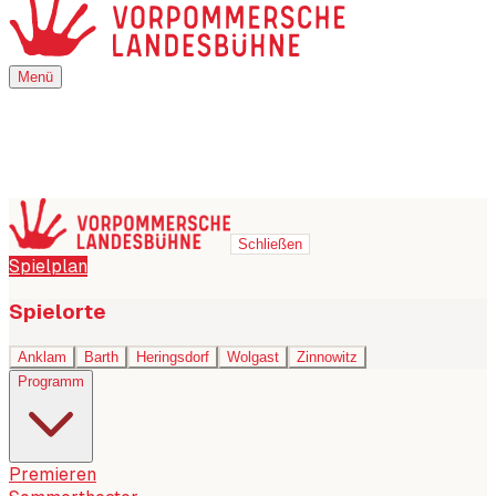
Menü
Menü
Schließen
Spielplan
Spielorte
Anklam
Barth
Heringsdorf
Wolgast
Zinnowitz
Programm
Premieren