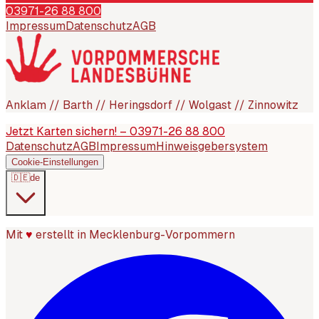
03971-26 88 800
Impressum
Datenschutz
AGB
Anklam // Barth // Heringsdorf // Wolgast // Zinnowitz
Jetzt Karten sichern! – 03971-26 88 800
Datenschutz
AGB
Impressum
Hinweisgebersystem
Cookie-Einstellungen
🇩🇪
de
Mit
♥
erstellt in Mecklenburg-Vorpommern