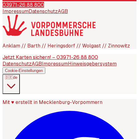
03971-26 88 800
Impressum
Datenschutz
AGB
Anklam // Barth // Heringsdorf // Wolgast // Zinnowitz
Jetzt Karten sichern! – 03971-26 88 800
Datenschutz
AGB
Impressum
Hinweisgebersystem
Cookie-Einstellungen
🇩🇪
de
Mit
♥
erstellt in Mecklenburg-Vorpommern