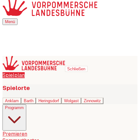
Menü
Menü
Schließen
Spielplan
Spielorte
Anklam
Barth
Heringsdorf
Wolgast
Zinnowitz
Programm
Premieren