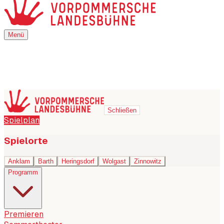
Menü
Menü
Schließen
Spielplan
Spielorte
Anklam
Barth
Heringsdorf
Wolgast
Zinnowitz
Programm
Premieren