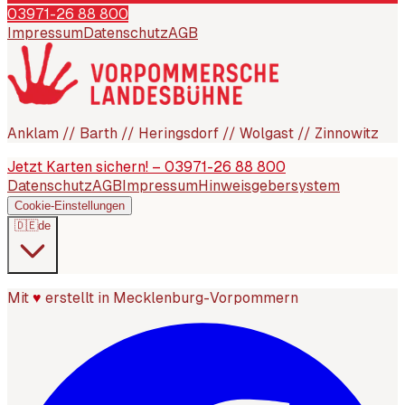
03971-26 88 800
Impressum
Datenschutz
AGB
Anklam // Barth // Heringsdorf // Wolgast // Zinnowitz
Jetzt Karten sichern! – 03971-26 88 800
Datenschutz
AGB
Impressum
Hinweisgebersystem
Cookie-Einstellungen
🇩🇪
de
Mit
♥
erstellt in Mecklenburg-Vorpommern