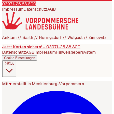
03971-26 88 800
Impressum
Datenschutz
AGB
Anklam // Barth // Heringsdorf // Wolgast // Zinnowitz
Jetzt Karten sichern! – 03971-26 88 800
Datenschutz
AGB
Impressum
Hinweisgebersystem
Cookie-Einstellungen
🇩🇪
de
Mit
♥
erstellt in Mecklenburg-Vorpommern