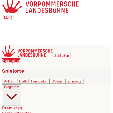
Menü
Menü
Schließen
Spielplan
Spielorte
Anklam
Barth
Heringsdorf
Wolgast
Zinnowitz
Programm
Premieren