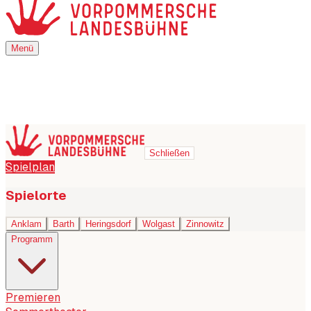
Menü
Menü
Schließen
Spielplan
Spielorte
Anklam
Barth
Heringsdorf
Wolgast
Zinnowitz
Programm
Premieren