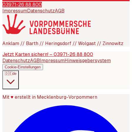
03971-26 88 800
Impressum
Datenschutz
AGB
Anklam // Barth // Heringsdorf // Wolgast // Zinnowitz
Jetzt Karten sichern! – 03971-26 88 800
Datenschutz
AGB
Impressum
Hinweisgebersystem
Cookie-Einstellungen
🇩🇪
de
Mit
♥
erstellt in Mecklenburg-Vorpommern