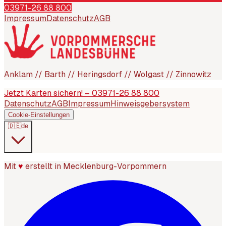
03971-26 88 800
Impressum
Datenschutz
AGB
Anklam // Barth // Heringsdorf // Wolgast // Zinnowitz
Jetzt Karten sichern! – 03971-26 88 800
Datenschutz
AGB
Impressum
Hinweisgebersystem
Cookie-Einstellungen
🇩🇪
de
Mit
♥
erstellt in Mecklenburg-Vorpommern