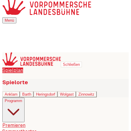
Menü
Menü
Schließen
Spielplan
Spielorte
Anklam
Barth
Heringsdorf
Wolgast
Zinnowitz
Programm
Premieren