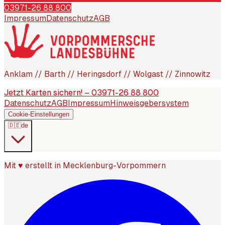
03971-26 88 800
Impressum
Datenschutz
AGB
Anklam // Barth // Heringsdorf // Wolgast // Zinnowitz
Jetzt Karten sichern! – 03971-26 88 800
Datenschutz
AGB
Impressum
Hinweisgebersystem
Cookie-Einstellungen
🇩🇪
de
Mit
♥
erstellt in Mecklenburg-Vorpommern