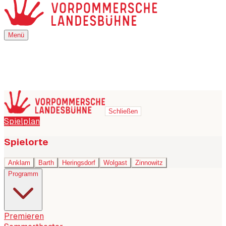
Menü
Menü
Schließen
Spielplan
Spielorte
Anklam
Barth
Heringsdorf
Wolgast
Zinnowitz
Programm
Premieren