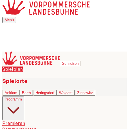
Menü
Menü
Schließen
Spielplan
Spielorte
Anklam
Barth
Heringsdorf
Wolgast
Zinnowitz
Programm
Premieren