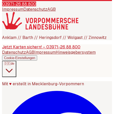
03971-26 88 800
Impressum
Datenschutz
AGB
Anklam // Barth // Heringsdorf // Wolgast // Zinnowitz
Jetzt Karten sichern! – 03971-26 88 800
Datenschutz
AGB
Impressum
Hinweisgebersystem
Cookie-Einstellungen
🇩🇪
de
Mit
♥
erstellt in Mecklenburg-Vorpommern