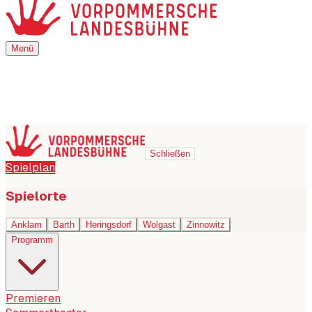
Menü
Menü
Schließen
Spielplan
Spielorte
Anklam
Barth
Heringsdorf
Wolgast
Zinnowitz
Programm
Premieren