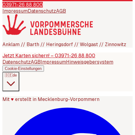
03971-26 88 800
Impressum
Datenschutz
AGB
Anklam // Barth // Heringsdorf // Wolgast // Zinnowitz
Jetzt Karten sichern! – 03971-26 88 800
Datenschutz
AGB
Impressum
Hinweisgebersystem
Cookie-Einstellungen
🇩🇪
de
Mit
♥
erstellt in Mecklenburg-Vorpommern