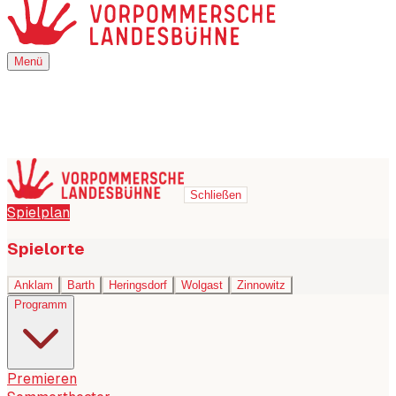
Menü
Menü
Schließen
Spielplan
Spielorte
Anklam
Barth
Heringsdorf
Wolgast
Zinnowitz
Programm
Premieren