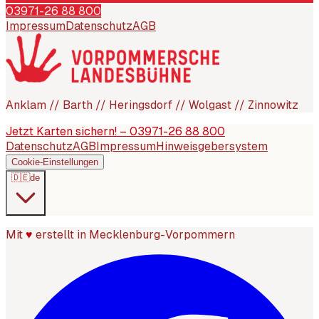
03971-26 88 800
Impressum
Datenschutz
AGB
Anklam // Barth // Heringsdorf // Wolgast // Zinnowitz
Jetzt Karten sichern! – 03971-26 88 800
Datenschutz
AGB
Impressum
Hinweisgebersystem
Cookie-Einstellungen
🇩🇪
de
Mit
♥
erstellt in Mecklenburg-Vorpommern