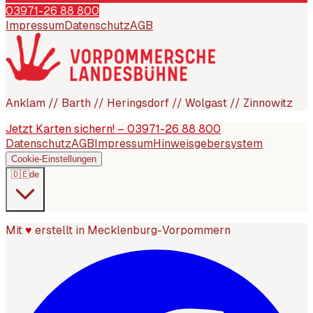
03971-26 88 800
Impressum
Datenschutz
AGB
Anklam // Barth // Heringsdorf // Wolgast // Zinnowitz
Jetzt Karten sichern! – 03971-26 88 800
Datenschutz
AGB
Impressum
Hinweisgebersystem
Cookie-Einstellungen
🇩🇪
de
Mit
♥
erstellt in Mecklenburg-Vorpommern