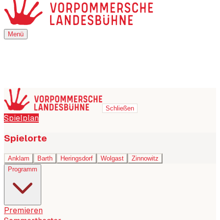
Menü
Menü
Schließen
Spielplan
Spielorte
Anklam
Barth
Heringsdorf
Wolgast
Zinnowitz
Programm
Premieren