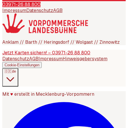
03971-26 88 800
Impressum
Datenschutz
AGB
Anklam // Barth // Heringsdorf // Wolgast // Zinnowitz
Jetzt Karten sichern! – 03971-26 88 800
Datenschutz
AGB
Impressum
Hinweisgebersystem
Cookie-Einstellungen
🇩🇪
de
Mit
♥
erstellt in Mecklenburg-Vorpommern