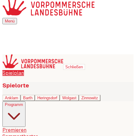
Menü
Menü
Schließen
Spielplan
Spielorte
Anklam
Barth
Heringsdorf
Wolgast
Zinnowitz
Programm
Premieren