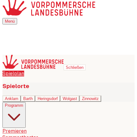
Menü
Menü
Schließen
Spielplan
Spielorte
Anklam
Barth
Heringsdorf
Wolgast
Zinnowitz
Programm
Premieren