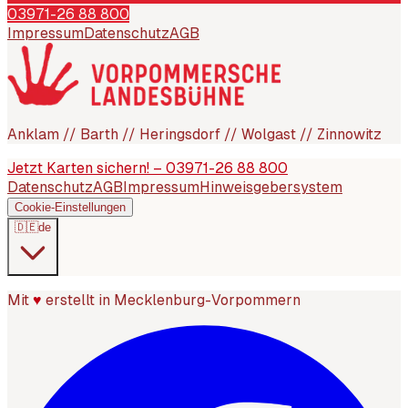
03971-26 88 800
Impressum
Datenschutz
AGB
Anklam // Barth // Heringsdorf // Wolgast // Zinnowitz
Jetzt Karten sichern! – 03971-26 88 800
Datenschutz
AGB
Impressum
Hinweisgebersystem
Cookie-Einstellungen
🇩🇪
de
Mit
♥
erstellt in Mecklenburg-Vorpommern